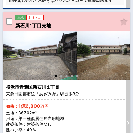
条件無し売地・お好きなハウスメ－カ－で建築出来ます
土地
おすすめ
新石川1丁目売地
横浜市青葉区新石川１丁目
東急田園都市線「あざみ野」駅徒歩
8
分
1億6,800
価格：
万円
土地：367.02m²
用途：第一種低層住居専用地域
建築条件：
建築条件なし
建ぺい率：40％