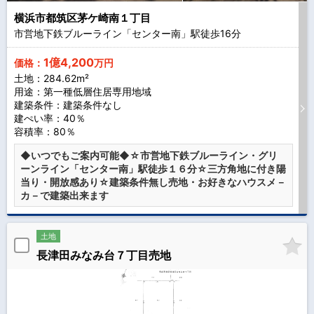
横浜市都筑区茅ケ崎南１丁目
市営地下鉄ブルーライン「センター南」駅徒歩
16
分
1億4,200
価格：
万円
土地：284.62m²
用途：第一種低層住居専用地域
建築条件：
建築条件なし
建ぺい率：40％
容積率：80％
◆いつでもご案内可能◆☆市営地下鉄ブルーライン・グリ
ーンライン「センター南」駅徒歩１６分☆三方角地に付き陽
当り・開放感あり☆建築条件無し売地・お好きなハウスメ－
カ－で建築出来ます
土地
長津田みなみ台７丁目売地