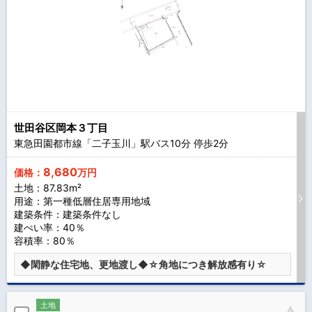
世田谷区岡本３丁目
東急田園都市線「二子玉川」駅バス
10
分 停歩
2
分
8,680
価格：
万円
土地：87.83m²
用途：第一種低層住居専用地域
建築条件：
建築条件なし
建ぺい率：40％
容積率：80％
◆閑静な住宅地、更地渡し◆☆角地につき解放感有り☆
土地