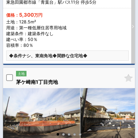
東急田園都市線「青葉台」駅バス
11
分 停歩
5
分
5,300
価格：
万円
土地：128.5m²
用途：第一種低層住居専用地域
建築条件：
建築条件なし
建ぺい率：50％
容積率：80％
◆条件ナシ、東南角地◆閑静な住宅地◆
土地
茅ケ崎南1丁目売地