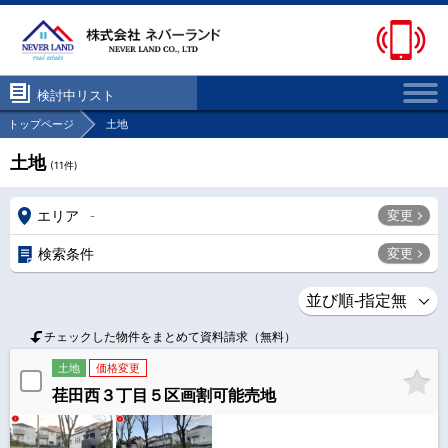
検討中リスト
トップページ
土地
土地
(
11
件)
エリア
変更
-
検索条件
変更
チェックした物件をまとめて資料請求（無料）
土地
価格変更
荏田西３丁目５区画割可能売地