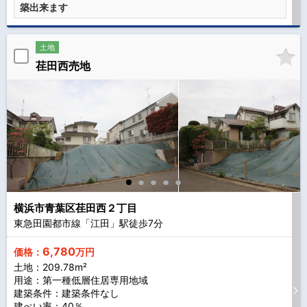
築出来ます
土地
荏田西売地
横浜市青葉区荏田西２丁目
東急田園都市線「江田」駅徒歩
7
分
6,780
価格：
万円
土地：209.78m²
用途：第一種低層住居専用地域
建築条件：
建築条件なし
建ぺい率：40％