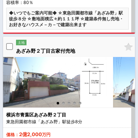
容積率：80％
◆いつでもご案内可能◆ ☆東急田園都市線「あざみ野」駅
徒歩８分 ☆敷地面積広々約１１１坪 ☆建築条件無し売地・
お好きなハウスメ－カ－で建築出来ます
土地
あざみ野２丁目古家付売地
横浜市青葉区あざみ野２丁目
東急田園都市線「あざみ野」駅徒歩
8
分
2億2,000
価格：
万円