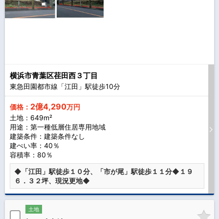
横浜市青葉区荏田西３丁目
東急田園都市線「江田」駅徒歩
10
分
2億4,290
価格：
万円
土地：649m²
用途：第一種低層住居専用地域
建築条件：
建築条件なし
建ぺい率：40％
容積率：80％
◆「江田」駅徒歩１０分、「市が尾」駅徒歩１１分◆１９
６．３２坪、現況更地◆
土地