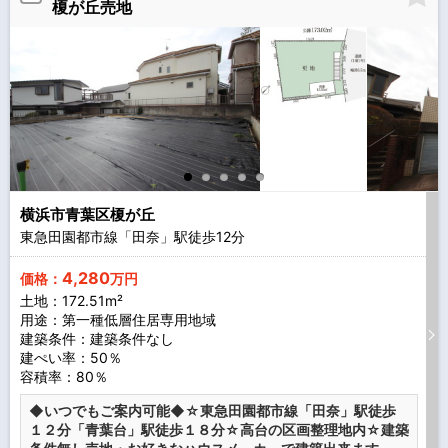
榎が丘売地
横浜市青葉区榎が丘
東急田園都市線「田奈」駅徒歩
12
分
4,280
価格：
万円
土地：172.51m²
用途：第一種低層住居専用地域
建築条件：
建築条件なし
建ぺい率：50％
容積率：80％
◆いつでもご案内可能◆☆東急田園都市線「田奈」駅徒歩
１２分「青葉台」駅徒歩１８分☆高台の区画整理地内☆建築