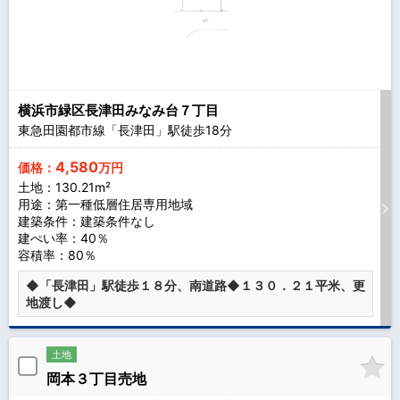
横浜市緑区長津田みなみ台７丁目
東急田園都市線「長津田」駅徒歩
18
分
4,580
価格：
万円
土地：130.21m²
用途：第一種低層住居専用地域
建築条件：
建築条件なし
建ぺい率：40％
容積率：80％
◆「長津田」駅徒歩１８分、南道路◆１３０．２１平米、更
地渡し◆
土地
岡本３丁目売地