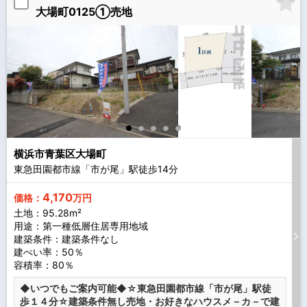
大場町0125①売地
横浜市青葉区大場町
東急田園都市線「市が尾」駅徒歩
14
分
4,170
価格：
万円
土地：95.28m²
用途：第一種低層住居専用地域
建築条件：
建築条件なし
建ぺい率：50％
容積率：80％
◆いつでもご案内可能◆☆東急田園都市線「市が尾」駅徒
歩１４分☆建築条件無し売地・お好きなハウスメ－カ－で建