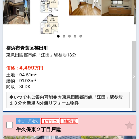
横浜市青葉区荏田町
東急田園都市線「江田」駅徒歩
13
分
4,499
価格：
万円
土地：94.51m²
建物：91.93m²
間取：3LDK
◆いつでもご案内可能◆☆東急田園都市線「江田」駅徒歩
１３分☆新規内外装リフォーム物件
中古一戸建て
おすすめ
価格変更
牛久保東２丁目戸建