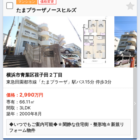
マンション
価格変更
たまプラーザノースヒルズ
横浜市青葉区荏子田２丁目
東急田園都市線「たまプラーザ」駅バス
15
分 停歩
3
分
2,990
価格：
万円
専有：66.11㎡
間取：3LDK
築年：2000年8月
◆いつでもご案内可能◆☆閑静な住宅街・整形地☆新規リ
フォーム物件