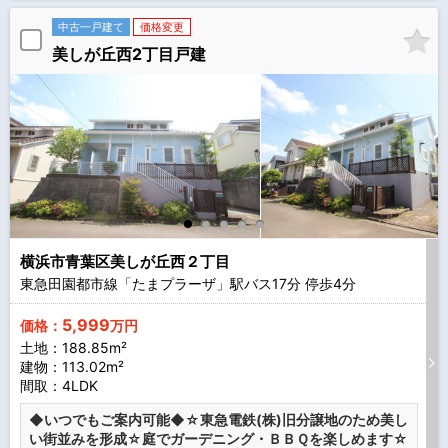
中古一戸建て
価格変更
美しが丘西2丁目戸建
横浜市青葉区美しが丘西２丁目
東急田園都市線「たまプラーザ」駅バス
17
分 停歩
4
分
5,999
価格：
万円
土地：188.85m²
建物：113.02m²
間取：4LDK
◆いつでもご案内可能◆☆東急電鉄(株)旧分譲地のため美し
い街並みを形成☆庭でガーデニング・ＢＢＱを楽しめます☆