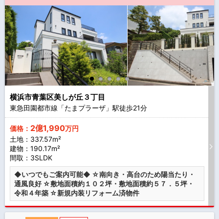
横浜市青葉区美しが丘３丁目
東急田園都市線「たまプラーザ」駅徒歩
21
分
2億1,990
価格：
万円
土地：337.57m²
建物：190.17m²
間取：3SLDK
◆いつでもご案内可能◆ ☆南向き・高台のため陽当たり・
通風良好 ☆敷地面積約１０２坪・敷地面積約５７．５坪・
令和４年築 ☆新規内装リフォーム済物件