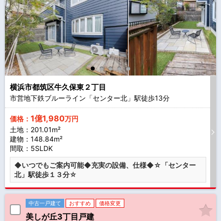
横浜市都筑区牛久保東２丁目
市営地下鉄ブルーライン「センター北」駅徒歩
13
分
1億1,980
価格：
万円
土地：201.01m²
建物：148.84m²
間取：5SLDK
◆いつでもご案内可能◆充実の設備、仕様◆☆「センター
北」駅徒歩１３分☆
中古一戸建て
おすすめ
価格変更
美しが丘3丁目戸建