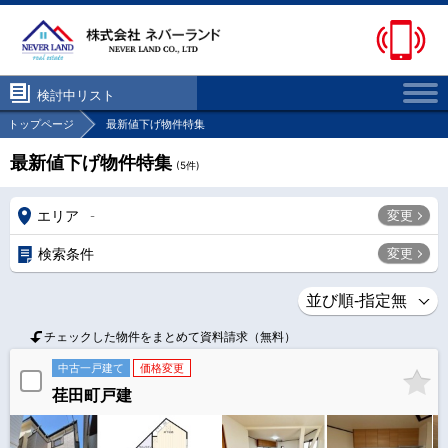
検討中リスト
トップページ
最新値下げ物件特集
最新値下げ物件特集
(
5
件)
エリア
変更
-
検索条件
変更
チェックした物件をまとめて資料請求（無料）
中古一戸建て
価格変更
荏田町戸建