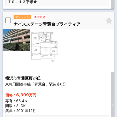
７０．１３平米◆
マンション
価格変更
ナイスステージ青葉台ブライティア
横浜市青葉区榎が丘
東急田園都市線「青葉台」駅徒歩
8
分
6,399
価格：
万円
専有：65.4㎡
間取：3LDK
築年：2001年12月