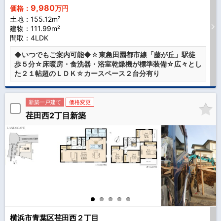
9,980
価格：
万円
土地：155.12m²
建物：111.99m²
間取：4LDK
◆いつでもご案内可能◆☆東急田園都市線「藤が丘」駅徒
歩５分☆床暖房・食洗器・浴室乾燥機が標準装備☆広々とし
た２１帖超のＬＤＫ☆カースペース２台分有り
新築一戸建て
価格変更
荏田西2丁目新築
横浜市青葉区荏田西２丁目