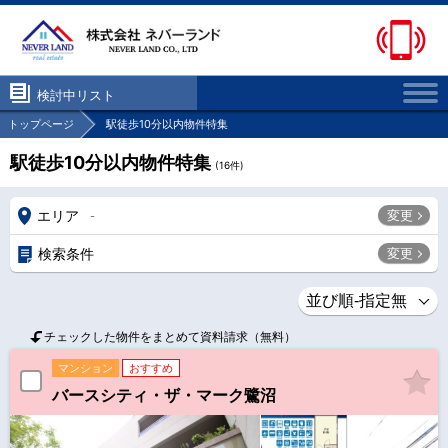
検討中リスト
トップページ
駅徒歩10分以内物件特集
駅徒歩10分以内物件特集
(
16
件)
エリア
変更
-
検索条件
変更
チェックした物件をまとめて資料請求（無料）
マンション
おすすめ
バースシティ・ザ・マーク鷺沼