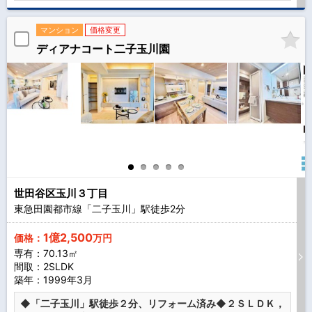
マンション
価格変更
ディアナコート二子玉川園
世田谷区玉川３丁目
東急田園都市線「二子玉川」駅徒歩
2
分
1億2,500
価格：
万円
専有：70.13㎡
間取：2SLDK
築年：1999年3月
◆「二子玉川」駅徒歩２分、リフォーム済み◆２ＳＬＤＫ，