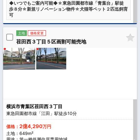
◆いつでもご案内可能◆☆東急田園都市線「青葉台」駅徒
歩８分☆新規リノベーション物件☆犬猫等ペット２匹迄飼育
可
土地
価格変更
荏田西３丁目５区画割可能売地
横浜市青葉区荏田西３丁目
東急田園都市線「江田」駅徒歩
10
分
2億4,290
価格：
万円
土地：649m²
用途：第一種低層住居専用地域