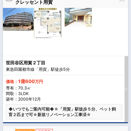
クレッセント用賀
世田谷区用賀２丁目
東急田園都市線「用賀」駅徒歩
5
分
1億600
価格：
万円
専有：70.3㎡
間取：3LDK
築年：2000年12月
◆いつでもご案内可能◆☆「用賀」駅徒歩５分、ペット飼
育２匹まで可☆新規リノベーション工事済☆