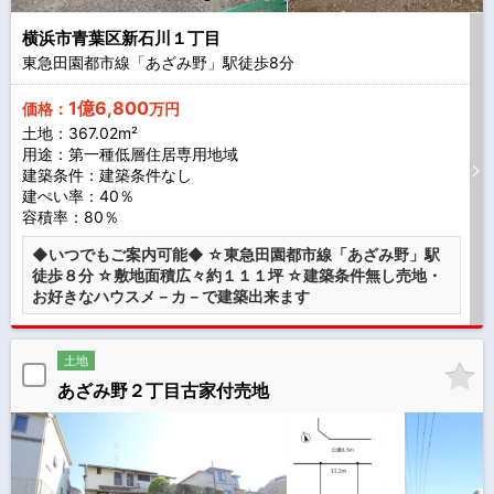
横浜市青葉区新石川１丁目
東急田園都市線「あざみ野」駅徒歩
8
分
1億6,800
価格：
万円
土地：367.02m²
用途：第一種低層住居専用地域
建築条件：
建築条件なし
建ぺい率：40％
容積率：80％
◆いつでもご案内可能◆ ☆東急田園都市線「あざみ野」駅
徒歩８分 ☆敷地面積広々約１１１坪 ☆建築条件無し売地・
お好きなハウスメ－カ－で建築出来ます
土地
あざみ野２丁目古家付売地