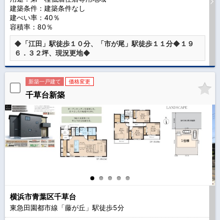
建築条件：
建築条件なし
建ぺい率：40％
容積率：80％
◆「江田」駅徒歩１０分、「市が尾」駅徒歩１１分◆１９
６．３２坪、現況更地◆
新築一戸建て
価格変更
千草台新築
横浜市青葉区千草台
東急田園都市線「藤が丘」駅徒歩
5
分