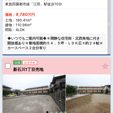
東急田園都市線「江田」駅徒歩
10
分
9,780
価格：
万円
土地：180.41m²
建物：110.96m²
間取：4LDK
◆いつでもご案内可能◆☆閑静な住宅街・北西角地に付き
開放感あり☆敷地面積約５４．５坪・ＬＤＫ広々約２４帖☆
カースペース２台分有り
土地
おすすめ
新石川1丁目売地