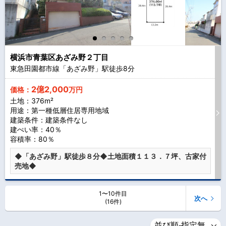
横浜市青葉区あざみ野２丁目
東急田園都市線「あざみ野」駅徒歩
8
分
2億2,000
価格：
万円
土地：376m²
用途：第一種低層住居専用地域
建築条件：
建築条件なし
建ぺい率：40％
容積率：80％
◆「あざみ野」駅徒歩８分◆土地面積１１３．７坪、古家付
売地◆
1〜10件目
次へ
(16件)