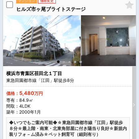
マンション
価格変更
ヒルズ市ヶ尾ブライトステージ
横浜市青葉区荏田北１丁目
東急田園都市線「江田」駅徒歩
8
分
5,480
価格：
万円
専有：84.9㎡
間取：4LDK
築年：2000年1月
◆いつでもご案内可能◆☆東急田園都市線「江田」駅徒歩
８分☆最上階・南東・北東角部屋に付き陽当り良好☆新規内
装リフォ－ム済み☆ペット飼育可（細則有り）