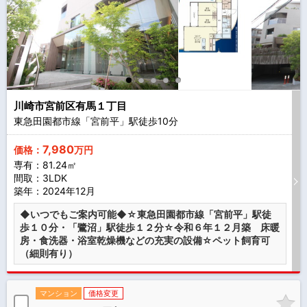
川崎市宮前区有馬１丁目
東急田園都市線「宮前平」駅徒歩
10
分
7,980
価格：
万円
専有：81.24㎡
間取：3LDK
築年：2024年12月
◆いつでもご案内可能◆☆東急田園都市線「宮前平」駅徒
歩１０分・「鷺沼」駅徒歩１２分☆令和６年１２月築 床暖
房・食洗器・浴室乾燥機などの充実の設備☆ペット飼育可
（細則有り）
マンション
価格変更