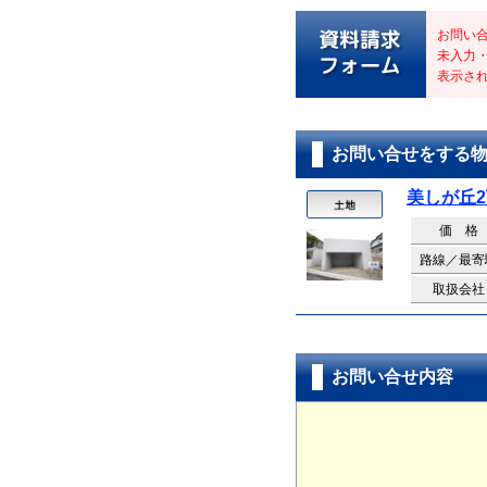
お問い
未入力
表示さ
お問い合せをする
美しが丘
価 格
路線／最寄
取扱会社
お問い合せ内容