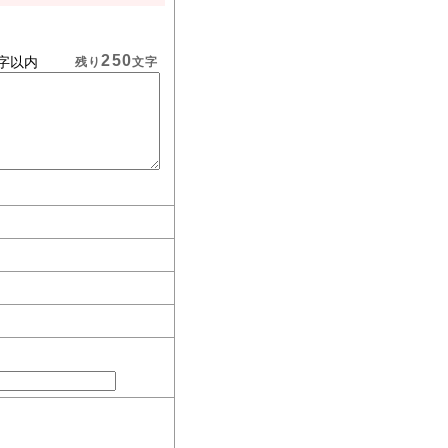
250
字以内
残り
文字