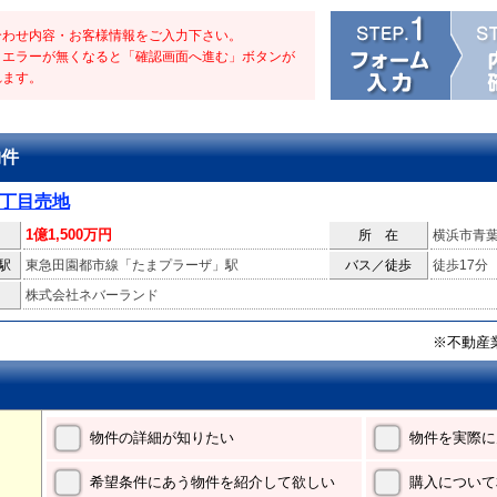
合わせ内容・お客様情報をご入力下さい。
・エラーが無くなると「確認画面へ進む」ボタンが
れます。
物件
2丁目売地
1億1,500万円
所 在
横浜市青
駅
東急田園都市線「たまプラーザ」駅
バス／徒歩
徒歩17分
株式会社ネバーランド
※不動産
物件の詳細が知りたい
物件を実際に
希望条件にあう物件を紹介して欲しい
購入について