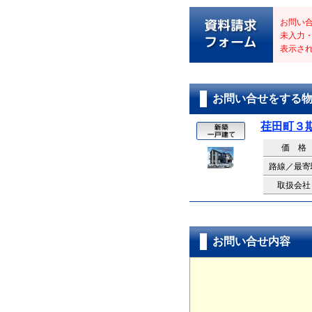
お問い
未入力
表示さ
お問い合せをする
荏田町３
価 格
路線／最寄
取扱会社
お問い合せ内容