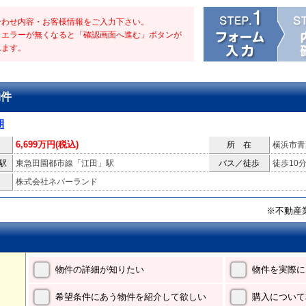
合わせ内容・お客様情報をご入力下さい。
・エラーが無くなると「確認画面へ進む」ボタンが
れます。
物件
期
6,699万円(税込)
所 在
横浜市青
駅
東急田園都市線「江田」駅
バス／徒歩
徒歩10
株式会社ネバーランド
※不動産
物件の詳細が知りたい
物件を実際に
希望条件にあう物件を紹介して欲しい
購入について