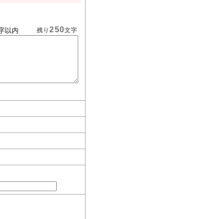
250
字以内
残り
文字