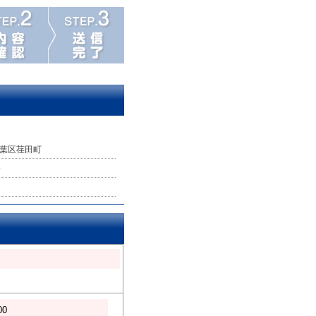
葉区荏田町
分
00