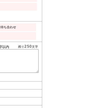
お待ち合わせ
250
字以内
残り
文字