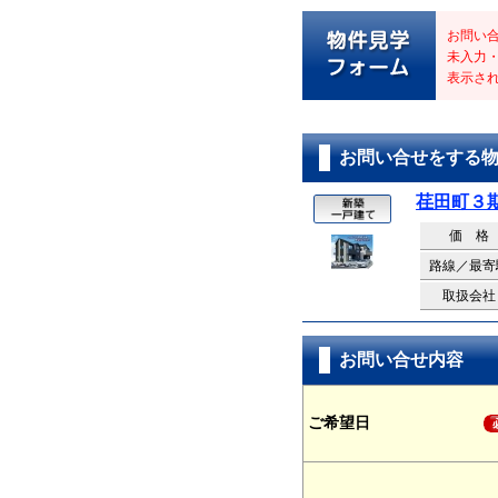
お問い
未入力
表示さ
お問い合せをする
荏田町３
価 格
路線／最寄
取扱会社
お問い合せ内容
ご希望日