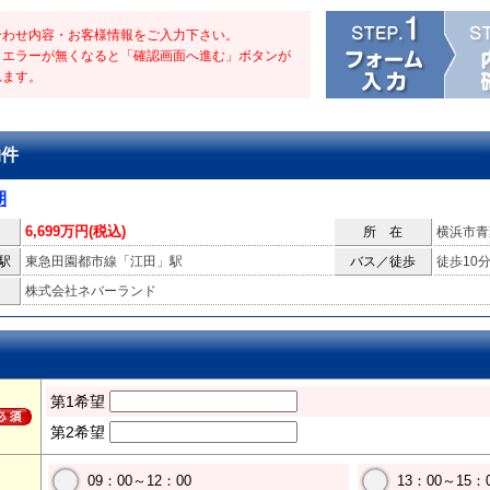
合わせ内容・お客様情報をご入力下さい。
・エラーが無くなると「確認画面へ進む」ボタンが
れます。
物件
期
6,699万円(税込)
所 在
横浜市青
駅
東急田園都市線「江田」駅
バス／徒歩
徒歩10
株式会社ネバーランド
第1希望
第2希望
09：00～12：00
13：00～15：