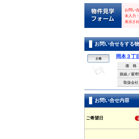
お問い
未入力
表示さ
お問い合せをする
岡本３丁
価 格
路線／最寄
取扱会社
お問い合せ内容
ご希望日