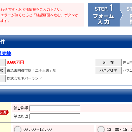
合わせ内容・お客様情報をご入力下さい。
・エラーが無くなると「確認画面へ進む」ボタンが
れます。
物件
目売地
8,680万円
所 在
世田
駅
東急田園都市線「二子玉川」駅
バス／徒歩
バス1
株式会社ネバーランド
第1希望
第2希望
09：00～12：00
13：00～15：