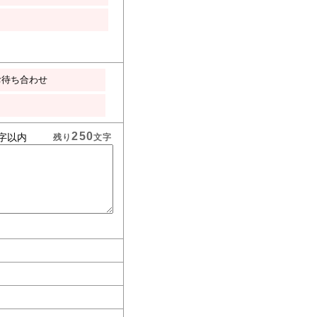
お待ち合わせ
250
字以内
残り
文字