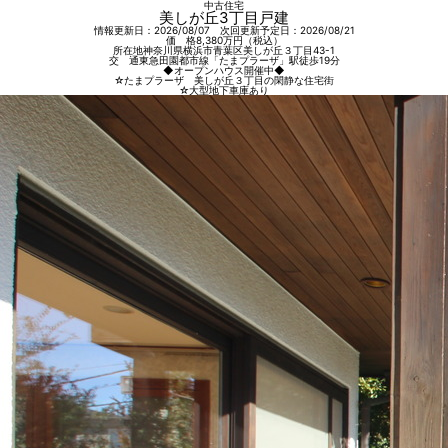
中古住宅
美しが丘3丁目戸建
情報更新日：2026/08/07 次回更新予定日：2026/08/21
価 格
8,380
万円（税込）
所在地
神奈川県横浜市青葉区美しが丘３丁目43-1
交 通
東急田園都市線「たまプラーザ」駅徒歩19分
◆オープンハウス開催中◆
☆たまプラーザ 美しが丘３丁目の閑静な住宅街
☆大型地下車庫あり