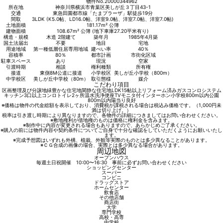
物件No.20000344962
所在地
神奈川県横浜市青葉区美しが丘３丁目43-1
交通
東急田園都市線「たまプラーザ」駅徒歩19分
間取
3LDK (K5.0帖、LD16.0帖、洋室9.0帖、洋室7.0帖、洋室7.0帖)
土地面積
181.17m² 公簿
建物面積
108.67m² 公簿 (地下車庫27.20平米有り)
構造・規模
木造 2階建て
築年月
1985年4月築
国土法届出
不要
地目
宅地
用途地域
第一種低層住居専用地域
建ぺい率
40％
容積率
80％
都市計画
市街化区域
駐車スペース
あり
現況
空家
引渡時期
相談
権利種類
所有権
接道
東側8M公道に接道
小学校区
美しが丘小学校（800m）
中学校区
美しが丘中学校（80m）
取引態様
媒介
こだわり項目
区画整理及び分譲地
緑豊かな住宅地
閑静な住宅地
LDK15帖以上
リフォーム済み
ガスコンロ
システム
キッチン
3口以上コンロ
トイレ2ヶ所
温水洗浄便座
TVモニタ付インターホン
小学校800m以内
公園
800m以内
陽当り良好
※価格は物件の代金総額を表示しており、消費税が課税される場合は税込み価格です。（1,000円未
満は切り上げ。）
税率は引き渡し時期により異なりますので、各物件の詳細につきましてはお問い合わせください。
※敷地権利が借地権のものは価格に権利金を含みます。
※制作中に内容が変更される場合もありますので、あらかじめご了承ください。
※購入の前には物件内容や契約条件についてご自身で十分な確認をしていただくようにお願いいたし
ます。
※完成予想図はいずれも外構、植栽、外観等実際のものとは多少異なることがあります。
※ＣＧ合成の画像の場合、実際とは多少異なる場合があります。
周辺地図
オープンハウス
毎週土日祝開催 10:00〜16:30
事前に必ずお問い合わせください
ショッピングセンター
スーパー
コンビニ
ドラッグストア
ホームセンター
飲食店
その他店舗
商店街
大学
専門学校
高校・高専
中学校