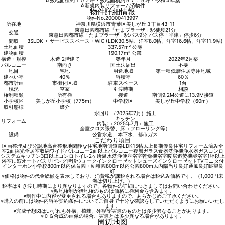
☆敷地面積約１０２坪・敷地面積約５７．５坪・令和４年築
☆新規内装リフォーム済物件
物件詳細情報
物件No.20000413997
所在地
神奈川県横浜市青葉区美しが丘３丁目43-11
東急田園都市線「たまプラーザ」駅徒歩21分
交通
東急田園都市線「たまプラーザ」駅バス9分 バス停「平津」停歩6分
間取
3SLDK + サービススペース・WIC (LDK30.5帖、洋室8.0帖、洋室16.6帖、洋室11.9帖)
土地面積
337.57m² 公簿
建物面積
190.17m² 公簿
構造・規模
木造 2階建て
築年月
2022年2月築
バルコニー
南向き
国土法届出
不要
地目
宅地
用途地域
第一種低層住居専用地域
建ぺい率
40％
容積率
60％
都市計画
市街化区域
駐車スペース
1台
現況
空家
引渡時期
相談
権利種類
所有権
接道
南側9.2M公道に13.9M接道
小学校区
美しが丘小学校（775m）
中学校区
美しが丘中学校（60m）
取引態様
媒介
水回り:（2025年7月）施工
キッチン
リフォーム
内装:（2025年7月）施工
全室クロス張替、床（フローリング等）
設備
公営水道、本下水、都市ガス
こだわり項目
区画整理及び分譲地
高台
整形地
閑静な住宅地
南側道路
LDK15帖以上
長期優良住宅
リフォーム済み
全
室2面採光
全居室収納
ワイドバルコニー
2面以上バルコニー
複層ガラス
食器洗浄機
浄水器
ガスコンロ
システムキッチン
3口以上コンロ
トイレ2ヶ所
温水洗浄便座
浴室乾燥機
浴室暖房
追焚機能
浴室1坪以上
浴室に窓
オートバス
リビング階段
ウォークインクローゼット
シューズインクローゼット
TVモニタ付
インターホン
小学校800m以内
保育園・幼稚園800m以内
公園800m以内
陽当り良好
通風良好
眺望良
好
※価格は物件の代金総額を表示しており、消費税が課税される場合は税込み価格です。（1,000円未
満は切り上げ。）
税率は引き渡し時期により異なりますので、各物件の詳細につきましてはお問い合わせください。
※敷地権利が借地権のものは価格に権利金を含みます。
※制作中に内容が変更される場合もありますので、あらかじめご了承ください。
※購入の前には物件内容や契約条件についてご自身で十分な確認をしていただくようにお願いいたし
ます。
※完成予想図はいずれも外構、植栽、外観等実際のものとは多少異なることがあります。
※ＣＧ合成の画像の場合、実際とは多少異なる場合があります。
周辺地図