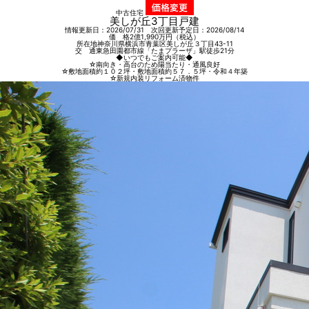
中古住宅
美しが丘3丁目戸建
情報更新日：2026/07/31 次回更新予定日：2026/08/14
価 格
2億1,990
万円（税込）
所在地
神奈川県横浜市青葉区美しが丘３丁目43-11
交 通
東急田園都市線「たまプラーザ」駅徒歩21分
◆いつでもご案内可能◆
☆南向き・高台のため陽当たり・通風良好
☆敷地面積約１０２坪・敷地面積約５７．５坪・令和４年築
☆新規内装リフォーム済物件