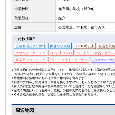
小学校区
元石川小学校（150m）
取引態様
媒介
設備
公営水道、本下水、都市ガス
こだわり項目
区画整理及び分譲地
閑静な住宅地
LDK15帖以上
全居室収
カウンターキッチン
3口以上コンロ
パントリー(食器・食品の
全居室フローリング
TVモニタ付インターホン
小学校800m以
※価格は物件の代金総額を表示しており、消費税が課税される場合は税込み価
税率は引き渡し時期により異なりますので、各物件の詳細につきまして
※敷地権利が借地権のものは価格に権利金を含みます。
※制作中に内容が変更される場合もありますので、あらかじめご了承くだ
※購入の前には物件内容や契約条件についてご自身で十分な確認をしてい
※完成予想図はいずれも外構、植栽、外観等実際のものとは多少異なるこ
※ＣＧ合成の画像の場合、実際とは多少異なる場合があります。
周辺地図