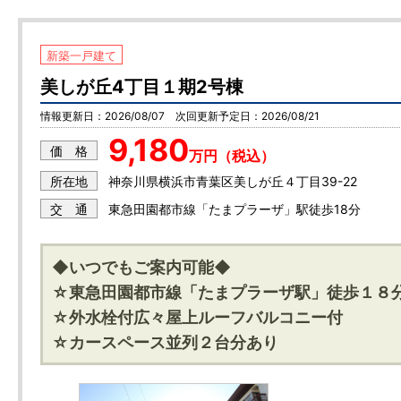
新築一戸建て
美しが丘4丁目１期2号棟
情報更新日：2026/08/07 次回更新予定日：2026/08/21
9,180
価 格
万円（税込）
神奈川県横浜市青葉区美しが丘４丁目39-22
所在地
東急田園都市線「たまプラーザ」駅徒歩18分
交 通
◆いつでもご案内可能◆
☆東急田園都市線「たまプラーザ駅」徒歩１８
☆外水栓付広々屋上ルーフバルコニー付
☆カースペース並列２台分あり