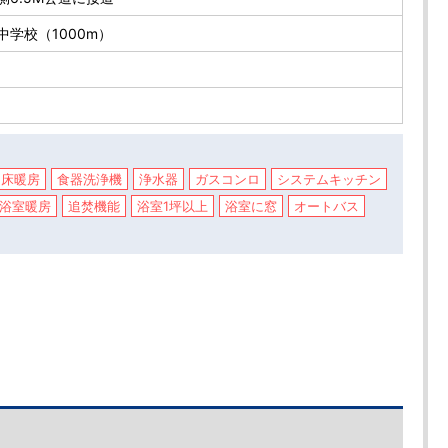
中学校（1000m）
床暖房
食器洗浄機
浄水器
ガスコンロ
システムキッチン
浴室暖房
追焚機能
浴室1坪以上
浴室に窓
オートバス