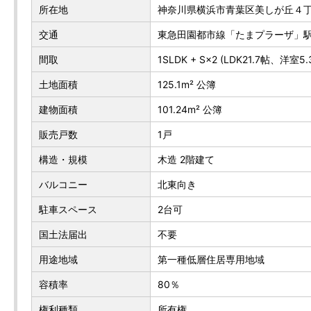
所在地
神奈川県横浜市青葉区美しが丘４丁目
交通
東急田園都市線「たまプラーザ」駅
間取
1SLDK + S×2 (LDK21.7帖、洋室5
土地面積
125.1m² 公簿
建物面積
101.24m² 公簿
販売戸数
1戸
構造・規模
木造 2階建て
バルコニー
北東向き
駐車スペース
2台可
国土法届出
不要
用途地域
第一種低層住居専用地域
容積率
80％
権利種類
所有権