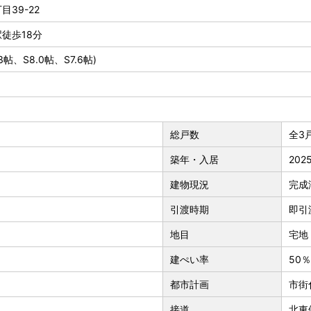
39-22
徒歩18分
.3帖、S8.0帖、S7.6帖)
総戸数
全3
築年・入居
202
建物現況
完成
引渡時期
即引
地目
宅地
建ぺい率
50％
都市計画
市街
接道
北東