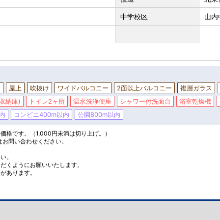
中学校区
山内
納
屋上
吹抜け
ワイドバルコニー
2面以上バルコニー
複層ガラス
収納庫)
トイレ2ヶ所
温水洗浄便座
シャワー付洗面台
浴室乾燥機
内
コンビニ400m以内
公園800m以内
格です。（1,000円未満は切り上げ。）
はお問い合わせください。
さい。
ただくようにお願いいたします。
とがあります。