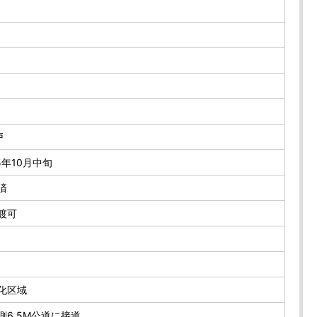
戸
5年10月中旬
済
渡可
化区域
側6.5M公道に接道