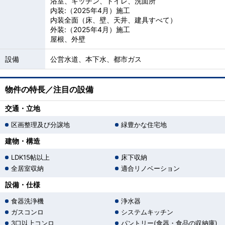
浴室、キッチン、トイレ、洗面所
内装:（2025年4月）施工
内装全面（床、壁、天井、建具すべて）
外装:（2025年4月）施工
屋根、外壁
設備
公営水道、本下水、都市ガス
物件の特長／注目の設備
交通・立地
区画整理及び分譲地
緑豊かな住宅地
建物・構造
LDK15帖以上
床下収納
全居室収納
適合リノベーション
設備・仕様
食器洗浄機
浄水器
ガスコンロ
システムキッチン
3口以上コンロ
パントリー(食器・食品の収納庫)