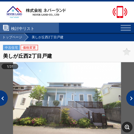
検討中リスト
トップページ
美しが丘西2丁目戸建
中古住宅
価格変更
美しが丘西2丁目戸建
1/31