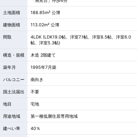
「潮見台」停歩6分
土地面積
188.85m² 公簿
建物面積
113.02m² 公簿
間取
4LDK (LDK19.0帖、洋室7.1帖、洋室8.5帖、洋室6.0
帖、洋室5.3帖)
構造・規模
木造 2階建て
築年月
1995年7月築
バルコニー
南向き
国土法届出
不要
地目
宅地
用途地域
第一種低層住居専用地域
建ぺい率
40％