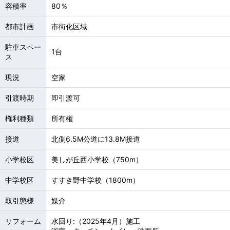
容積率
80％
都市計画
市街化区域
駐車スペー
1台
ス
現況
空家
引渡時期
即引渡可
権利種類
所有権
接道
北側6.5M公道に13.8M接道
小学校区
美しが丘西小学校（750m）
中学校区
すすき野中学校（1800m）
取引態様
媒介
リフォーム
水回り:（2025年4月）施工