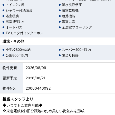
トイレ2ヶ所
温水洗浄便座
シャワー付洗面台
浴室乾燥機
浴室暖房
追焚機能
浴室1坪以上
浴室に窓
オートバス
全居室フローリング
TVモニタ付インターホン
環境・その他
小学校800m以内
スーパー400m以内
公園800m以内
陽当り良好
物件更新
2026/08/09
更新予定
2026/08/21
物件No.
20000446092
担当スタッフより
◆いつでもご案内可能◆
☆東急電鉄(株)旧分譲地のため美しい街並みを形成