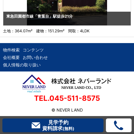
東急田園都市線「青葉台」駅徒歩21分
土地：364.07m² 建物：151.29m² 間取：4LDK
物件検索
コンテンツ
会社概要
お問い合わせ
個人情報の取り扱い
TEL.045-511-8575
© NEVER LAND
見学予約
資料請求
(無料)