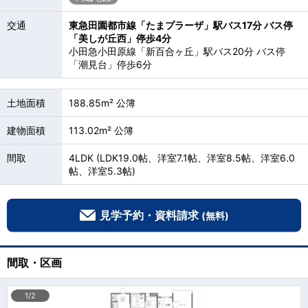
交通
東急田園都市線「たまプラーザ」駅バス17分 バス停
「美しが丘西」停歩4分
小田急小田原線「新百合ヶ丘」駅バス20分 バス停
「潮見台」停歩6分
土地面積
188.85m² 公簿
建物面積
113.02m² 公簿
間取
4LDK (LDK19.0帖、洋室7.1帖、洋室8.5帖、洋室6.0
帖、洋室5.3帖)
見学予約・資料請求
(無料)
間取・区画
1/2