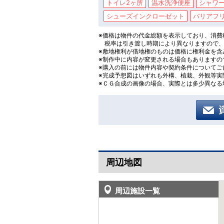
トイレ2ヶ所
温水洗浄便座
シャワ
シューズインクローゼット
バリアフ
※価格は物件の代金総額を表示しており、消費
税率は引き渡し時期により異なりますので
※敷地権利が借地権のものは価格に権利金を含
※制作中に内容が変更される場合もありますの
※購入の前には物件内容や契約条件についてご
※完成予想図はいずれも外構、植栽、外観等実
※ＣＧ合成の画像の場合、実際とは多少異なる
周辺地図
周辺施設一覧