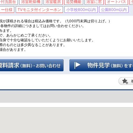
ー付洗面台
浴室乾燥機
浴室暖房
追焚機能
浴室に窓
オートバス
リー仕様
TVモニタ付インターホン
小学校800m以内
公園800m以内
税が課税される場合は税込み価格です。（1,000円未満は切り上げ。）
、各物件の詳細につきましてはお問い合わせください。
みます。
で、あらかじめご了承ください。
自身で十分な確認をしていただくようにお願いいたします。
際のものとは多少異なることがあります。
場合があります。