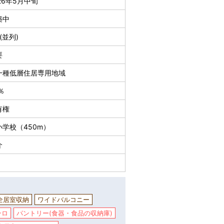
26年5月中旬
築中
(並列)
要
一種低層住居専用地域
％
有権
小学校（450m）
介
全居室収納
ワイドバルコニー
ンロ
パントリー(食器・食品の収納庫)