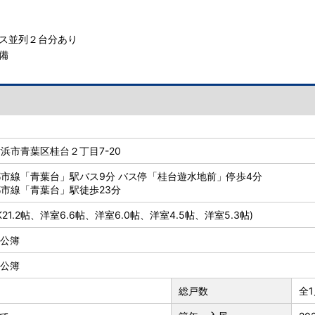
ス並列２台分あり
備
浜市青葉区桂台２丁目7-20
市線「青葉台」駅バス9分 バス停「桂台遊水地前」停歩4分
市線「青葉台」駅徒歩23分
LDK21.2帖、洋室6.6帖、洋室6.0帖、洋室4.5帖、洋室5.3帖)
² 公簿
² 公簿
総戸数
全