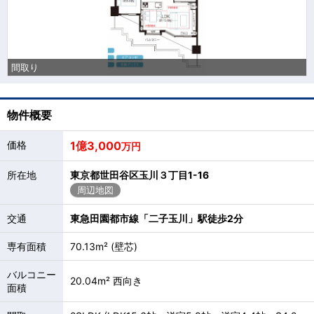
間取り
物件概要
価格
1億3,000
万円
所在地
東京都世田谷区玉川３丁目1-16
周辺地図
交通
東急田園都市線「二子玉川」駅徒歩2分
専有面積
70.13m² (壁芯)
バルコニー
20.04m² 西向き
面積