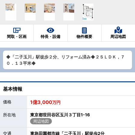
間取・区画
特長・設備
物件概要
周辺地図
◆「二子玉川」駅徒歩２分、リフォーム済み◆２ＳＬＤＫ，７
０．１３平米◆
基本情報
価格
1億3,000
万円
所在地
東京都世田谷区玉川３丁目1-16
周辺地図
交通
東急田園都市線「二子玉川」駅徒歩2分