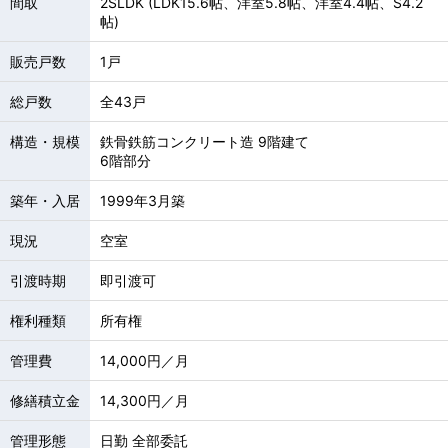
間取
2SLDK (LDK15.6帖、洋室5.8帖、洋室4.4帖、S4.2
帖)
販売戸数
1戸
総戸数
全43戸
構造・規模
鉄骨鉄筋コンクリート造 9階建て
6階部分
築年・入居
1999年3月築
現況
空室
引渡時期
即引渡可
権利種類
所有権
管理費
14,000円／月
修繕積立金
14,300円／月
管理形態
日勤 全部委託