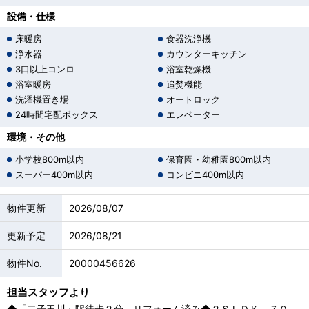
設備・仕様
床暖房
食器洗浄機
浄水器
カウンターキッチン
3口以上コンロ
浴室乾燥機
浴室暖房
追焚機能
洗濯機置き場
オートロック
24時間宅配ボックス
エレベーター
環境・その他
小学校800m以内
保育園・幼稚園800m以内
スーパー400m以内
コンビニ400m以内
物件更新
2026/08/07
更新予定
2026/08/21
物件No.
20000456626
担当スタッフより
◆「二子玉川」駅徒歩２分、リフォーム済み◆２ＳＬＤＫ，７０．