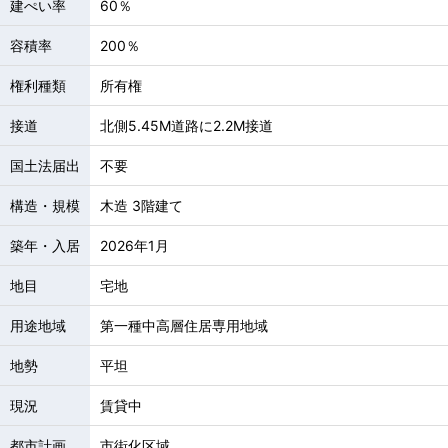
建ぺい率
60％
容積率
200％
権利種類
所有権
接道
北側5.45M道路に2.2M接道
国土法届出
不要
構造・規模
木造 3階建て
築年・入居
2026年1月
地目
宅地
用途地域
第一種中高層住居専用地域
地勢
平坦
現況
賃貸中
都市計画
市街化区域