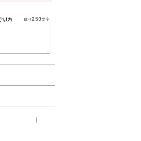
250
字以内
残り
文字