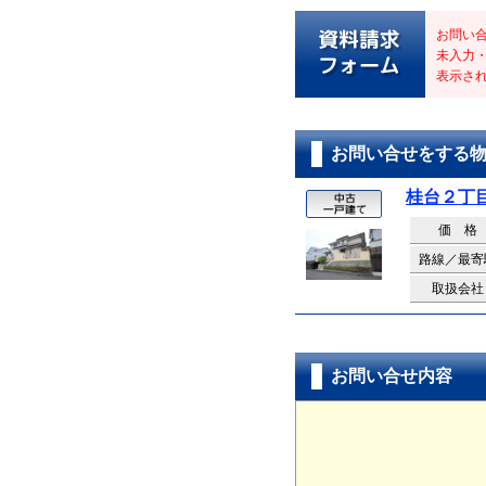
お問い
未入力
表示さ
お問い合せをする
桂台２丁
価 格
路線／最寄
取扱会社
お問い合せ内容