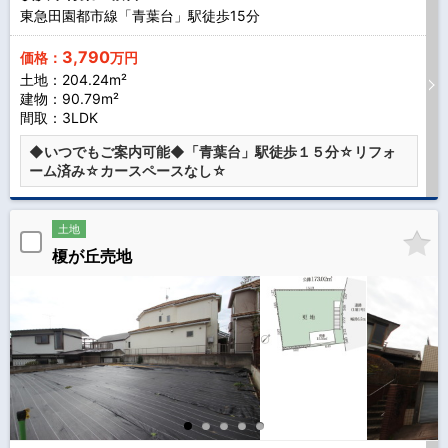
東急田園都市線「青葉台」駅徒歩
15
分
3,790
価格：
万円
土地：204.24m²
建物：90.79m²
間取：3LDK
◆いつでもご案内可能◆「青葉台」駅徒歩１５分☆リフォ
ーム済み☆カースペースなし☆
土地
榎が丘売地