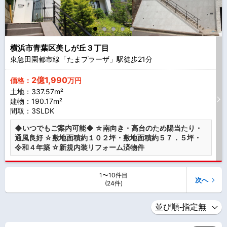
横浜市青葉区美しが丘３丁目
東急田園都市線「たまプラーザ」駅徒歩
21
分
2億1,990
価格：
万円
土地：337.57m²
建物：190.17m²
間取：3SLDK
◆いつでもご案内可能◆ ☆南向き・高台のため陽当たり・
通風良好 ☆敷地面積約１０２坪・敷地面積約５７．５坪・
令和４年築 ☆新規内装リフォーム済物件
1〜10件目
次へ
(24件)