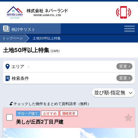
検討中リスト
トップページ
土地50坪以上特集
土地50坪以上特集
(
24
件)
エリア
変更
-
検索条件
変更
チェックした物件をまとめて資料請求（無料）
中古一戸建て
おすすめ
価格変更
美しが丘西2丁目戸建