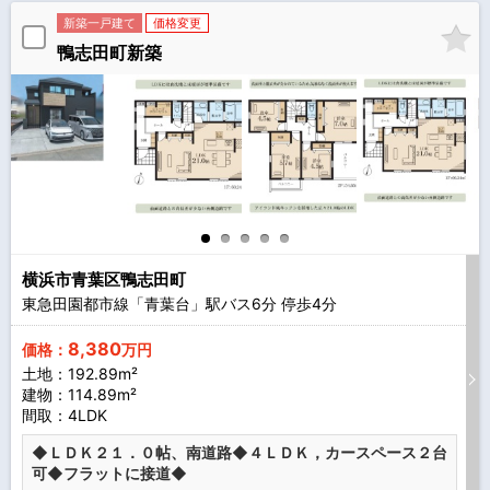
新築一戸建て
価格変更
鴨志田町新築
横浜市青葉区鴨志田町
東急田園都市線「青葉台」駅バス
6
分 停歩
4
分
8,380
価格：
万円
土地：192.89m²
建物：114.89m²
間取：4LDK
◆ＬＤＫ２１．０帖、南道路◆４ＬＤＫ，カースペース２台
可◆フラットに接道◆