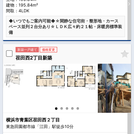
建物：195.84m²
間取：4LDK
◆いつでもご案内可能◆☆閑静な住宅街・整形地・カース
ペース並列２台分あり☆ＬＤＫ広々約２１帖・床暖房標準装
備
新築一戸建て
価格変更
荏田西2丁目新築
横浜市青葉区荏田西２丁目
東急田園都市線「江田」駅徒歩
10
分