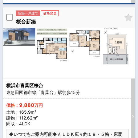
新築一戸建て
価格変更
桜台新築
横浜市青葉区桜台
東急田園都市線「青葉台」駅徒歩
15
分
9,880
価格：
万円
土地：165.9m²
建物：112.62m²
間取：4LDK
◆いつでもご案内可能◆☆ＬＤＫ広々約１９・５帖・床暖