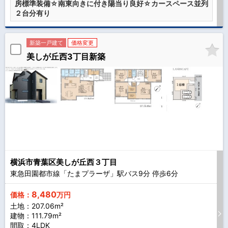
房標準装備☆南東向きに付き陽当り良好☆カースペース並列
２台分有り
新築一戸建て
価格変更
美しが丘西3丁目新築
横浜市青葉区美しが丘西３丁目
東急田園都市線「たまプラーザ」駅バス
9
分 停歩
6
分
8,480
価格：
万円
土地：207.06m²
建物：111.79m²
間取：4LDK