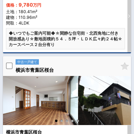
9,780
価格：
万円
土地：180.41m²
建物：110.96m²
間取：4LDK
◆いつでもご案内可能◆☆閑静な住宅街・北西角地に付き
開放感あり☆敷地面積約５４．５坪・ＬＤＫ広々約２４帖☆
カースペース２台分有り
中古一戸建て
横浜市青葉区桜台
横浜市青葉区桜台