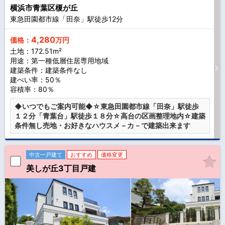
横浜市青葉区榎が丘
東急田園都市線「田奈」駅徒歩
12
分
4,280
価格：
万円
土地：172.51m²
用途：第一種低層住居専用地域
建築条件：
建築条件なし
建ぺい率：50％
容積率：80％
◆いつでもご案内可能◆☆東急田園都市線「田奈」駅徒歩
１２分「青葉台」駅徒歩１８分☆高台の区画整理地内☆建築
条件無し売地・お好きなハウスメ－カ－で建築出来ます
中古一戸建て
おすすめ
価格変更
美しが丘3丁目戸建