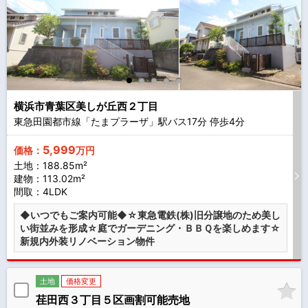
横浜市青葉区美しが丘西２丁目
東急田園都市線「たまプラーザ」駅バス
17
分 停歩
4
分
5,999
価格：
万円
土地：188.85m²
建物：113.02m²
間取：4LDK
◆いつでもご案内可能◆☆東急電鉄(株)旧分譲地のため美し
い街並みを形成☆庭でガーデニング・ＢＢＱを楽しめます☆
新規内外装リノベーション物件
土地
価格変更
荏田西３丁目５区画割可能売地