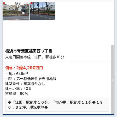
横浜市青葉区荏田西３丁目
東急田園都市線「江田」駅徒歩
10
分
2億4,290
価格：
万円
土地：649m²
用途：第一種低層住居専用地域
建築条件：
建築条件なし
建ぺい率：40％
容積率：80％
◆「江田」駅徒歩１０分、「市が尾」駅徒歩１１分◆１９
６．３２坪、現況更地◆