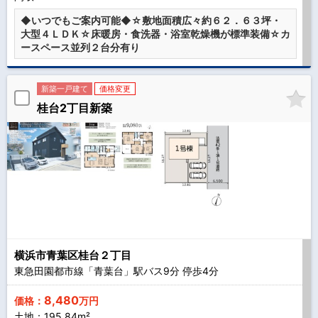
◆いつでもご案内可能◆☆敷地面積広々約６２．６３坪・
大型４ＬＤＫ☆床暖房・食洗器・浴室乾燥機が標準装備☆カ
ースペース並列２台分有り
新築一戸建て
価格変更
桂台2丁目新築
横浜市青葉区桂台２丁目
東急田園都市線「青葉台」駅バス
9
分 停歩
4
分
8,480
価格：
万円
土地：195.84m²