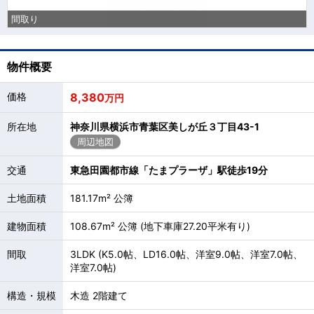
間取り
物件概要
価格
8,380
万円
所在地
神奈川県横浜市青葉区美しが丘３丁目43-1
周辺地図
交通
東急田園都市線「たまプラーザ」駅徒歩19分
土地面積
181.17m² 公簿
建物面積
108.67m² 公簿 (地下車庫27.20平米有り)
間取
3LDK (K5.0帖、LD16.0帖、洋室9.0帖、洋室7.0帖、
洋室7.0帖)
構造・規模
木造 2階建て