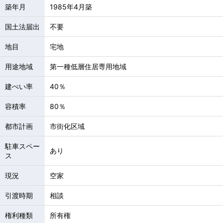
築年月
1985年4月築
国土法届出
不要
地目
宅地
用途地域
第一種低層住居専用地域
建ぺい率
40％
容積率
80％
都市計画
市街化区域
駐車スペー
あり
ス
現況
空家
引渡時期
相談
権利種類
所有権