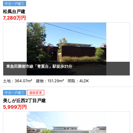
中古一戸建て
松風台戸建
7,280万円
東急田園都市線「青葉台」駅徒歩21分
土地：364.07m² 建物：151.29m² 間取：4LDK
中古一戸建て
価格変更
美しが丘西2丁目戸建
5,999万円