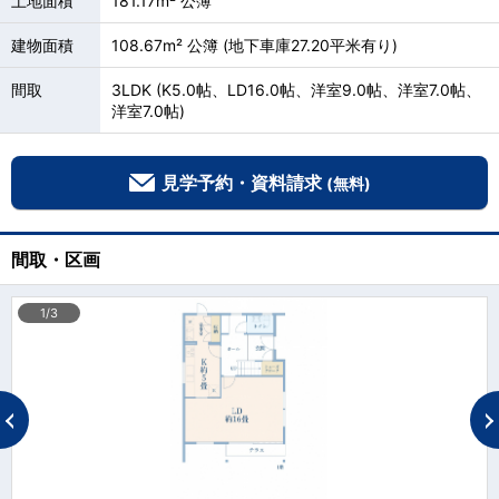
土地面積
181.17m² 公簿
建物面積
108.67m² 公簿 (地下車庫27.20平米有り)
間取
3LDK (K5.0帖、LD16.0帖、洋室9.0帖、洋室7.0帖、
洋室7.0帖)
見学予約・資料請求
(無料)
間取・区画
1/3